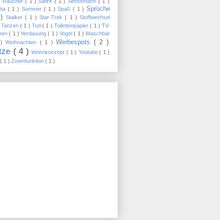
)
Raucher
( 1 )
Satire
( 1 )
Sensemann
( 1 )
Sprüche
sha
( 1 )
Sommer
( 1 )
Spaß
( 1 )
 )
Stalker
( 1 )
Star-Trek
( 1 )
Stoffwechsel
)
Tanzen
( 1 )
Tod
( 1 )
Toilettenpapier
( 1 )
TV-
nen
( 1 )
Verdauung
( 1 )
Vogel
( 1 )
Waschbär
Werbespots
( 2 )
 )
Weihnachten
( 1 )
tze
( 4 )
Wohnkonzept
( 1 )
Youtube
( 1 )
( 1 )
Zoomfunktion
( 1 )