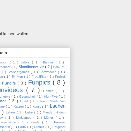
!
 lachen wollen...
bels
mation
( 1 )
Babys
( 1 )
Banner
( 1 )
Blondinenwitze
( 2 )
zrechner
( 1 )
Book-of-
( 1 )
Browsergames
( 1 )
Chewbacca
( 1 )
ce
( 1 )
Ex-Men
( 1 )
Free2Play
( 1 )
Freizeit
Funpics
( 8 )
Fungifs
( 3 )
 )
unvideos
( 7 )
Games
( 1 )
chenke
( 1 )
Gesundheit
( 1 )
High-Five
( 1 )
mor
( 3 )
Hund
( 1 )
Jean Claude Van
Lachen
mme
( 1 )
Katzen
( 1 )
Kunst
( 1 )
6 )
Lehrer
( 1 )
Liebe
( 1 )
Mandy mit dem
ndy
( 1 )
Minigames
( 1 )
Mütter
( 1 )
friesenwitze
( 1 )
Panda
( 1 )
Panzer-
sschuh
( 1 )
Politik
( 1 )
Promis
( 1 )
Ratgeber