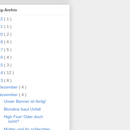
og-Archiv
22
( 1 )
21
( 1 )
20
( 2 )
18
( 6 )
17
( 5 )
16
( 4 )
15
( 3 )
14
( 12 )
13
( 8 )
Dezember
( 4 )
November
( 4 )
Unser Banner ist fertig!
Blondine baut Unfall
High Five! Oder doch
nicht?
Mütter und ihr schlechtes