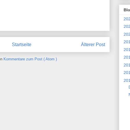
Bl
20
20
20
20
Startseite
Älterer Post
20
20
en
Kommentare zum Post ( Atom )
20
20
20