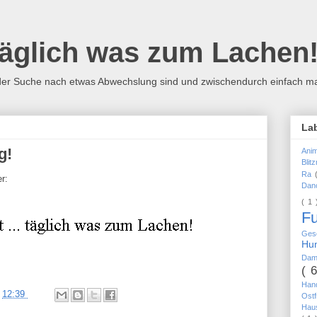
 täglich was zum Lachen
uf der Suche nach etwas Abwechslung sind und zwischendurch einfach mal
La
g!
Ani
Blit
Ra
r:
Dan
( 1
F
Ges
Hu
Da
( 
Ha
m
12:39
Ost
Hau