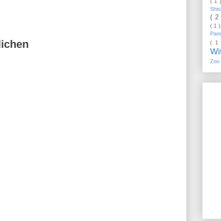
( 1 
Shi
( 2
( 1 
Pan
lichen
( 1
Wi
Zoo